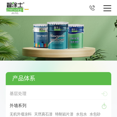

产品体系
基层处理
外墙系列
无机外墙涂料
天然真石漆
特制岩片漆
水包水
水包砂